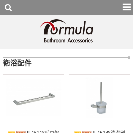
衛浴配件
R-1521S毛巾架
R-1514S清潔刷