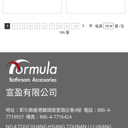
1
2
3
4
5
6
7
8
9
10
每頁
筆 /全
186 筆
宣盈有限公司
地址：彰化縣鹿港鎮頭南里頭庄巷4號
電話：886-4-
7719937
傳真：886-4-7716424
NO.4 TOUCHUANG,HSIANG,TOUNAN LI,LUKANG