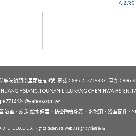
-8(ORB)壁式平瀑布
A-208-9 三切換開關
A-27
縣鹿港鎮頭南里頭庄巷4號
電話：886-4-7719937
傳真：886-4-
CHUANG,HSIANG,TOUNAN LI,LUKANG CHEN,HWA HSIEN,TA
pe7716424@yahoo.com.tw
蓋:浴室、廚房 給水銅器、精密陶瓷龍頭、水龍頭、浴室配件、SP
013HOPE CO.,LTD All Rights Reserved. WebDesign by 維度架站