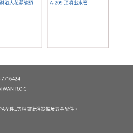
80 淋浴大花灑龍頭
A-209 頂噴出水管
7716424
IWAN R.O.C
A配件...等相關衛浴設備及五金配件。