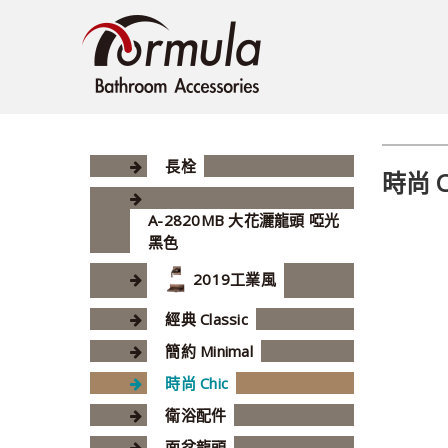
長栓
時尚 C
A-2820MB 大花灑龍頭 啞光
黑色
2019工業風
經典 Classic
簡約 Minimal
時尚 Chic
衛浴配件
面盆龍頭