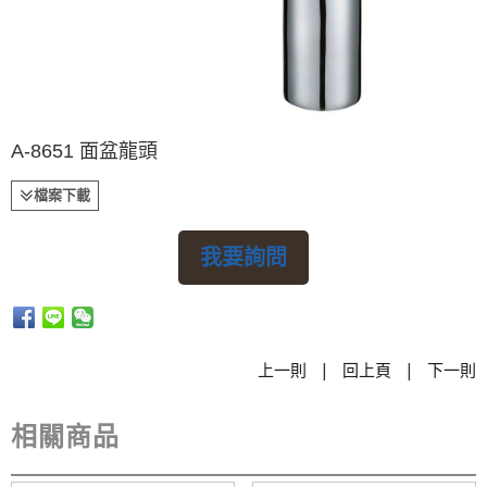
A-8651 面盆龍頭
檔案下載
我要詢問
|
|
上一則
回上頁
下一則
相關商品