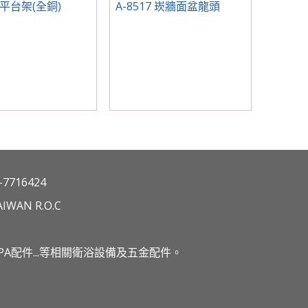
0 平台架(全銅)
A-8517 崁牆面盆龍頭
7716424
IWAN R.O.C
A配件...等相關衛浴設備及五金配件。