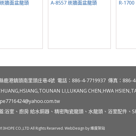
47 崁牆面盆龍頭
A-8557 崁牆面盆龍頭
R-170
縣鹿港鎮頭南里頭庄巷4號
電話：886-4-7719937
傳真：886-4-
CHUANG,HSIANG,TOUNAN LI,LUKANG CHEN,HWA HSIEN,TA
pe7716424@yahoo.com.tw
蓋:浴室、廚房 給水銅器、精密陶瓷龍頭、水龍頭、浴室配件、SP
013HOPE CO.,LTD All Rights Reserved. WebDesign by 維度架站