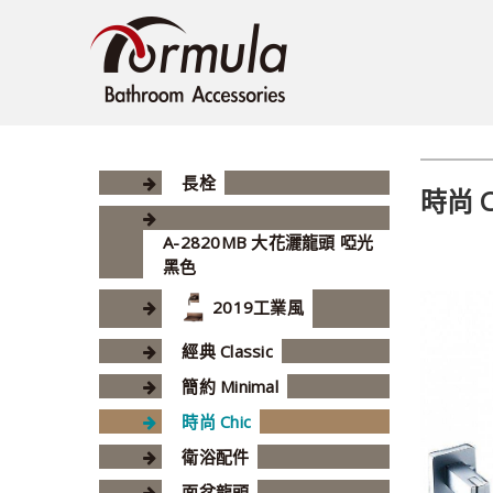
長栓
時尚 C
A-2820MB 大花灑龍頭 啞光
黑色
2019工業風
經典 Classic
簡約 Minimal
時尚 Chic
衛浴配件
面盆龍頭