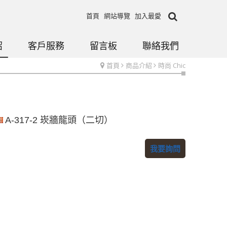
首頁
網站導覽
加入最愛
紹
客戶服務
留言板
聯絡我們
首頁
商品介紹
時尚 Chic
A-317-2 崁牆龍頭（二切）
我要詢問