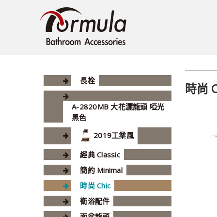
長栓
時尚 C
A-2820MB 大花灑龍頭 啞光
黑色
2019工業風
經典 Classic
簡約 Minimal
時尚 Chic
衛浴配件
面盆龍頭