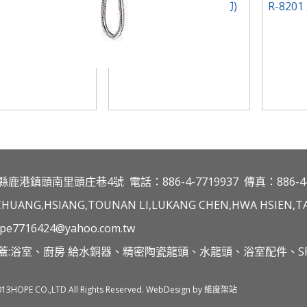
4 馬桶刷架(全銅)
A-315-3B 崁牆龍頭(三切)
R-820
縣鹿港鎮頭南里頭庄巷4號
電話：886-4-7719937
傳真：886-4-
CHUANG,HSIANG,TOUNAN LI,LUKANG CHEN,HWA HSIEN,TA
pe7716424@yahoo.com.tw
蓋:浴室、廚房 給水銅器、精密陶瓷龍頭、水龍頭、浴室配件、SP
013HOPE CO.,LTD All Rights Reserved. WebDesign by 維度架站