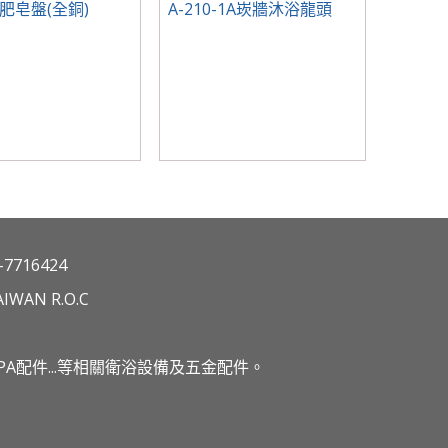
1 肥皂盤(全銅)
A-210-1A崁牆沐浴龍頭
7716424
IWAN R.O.C
A配件...等相關衛浴設備及五金配件。