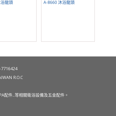
0沐浴龍頭
A-8660 沐浴龍頭
7716424
IWAN R.O.C
A配件...等相關衛浴設備及五金配件。