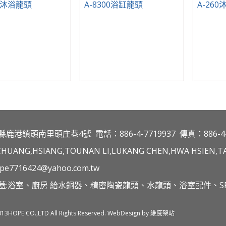
0 沐浴龍頭
A-8300浴缸龍頭
A-26
縣鹿港鎮頭南里頭庄巷4號
電話：886-4-7719937
傳真：886-4-
CHUANG,HSIANG,TOUNAN LI,LUKANG CHEN,HWA HSIEN,TA
pe7716424@yahoo.com.tw
蓋:浴室、廚房 給水銅器、精密陶瓷龍頭、水龍頭、浴室配件、SP
013HOPE CO.,LTD All Rights Reserved. WebDesign by 維度架站