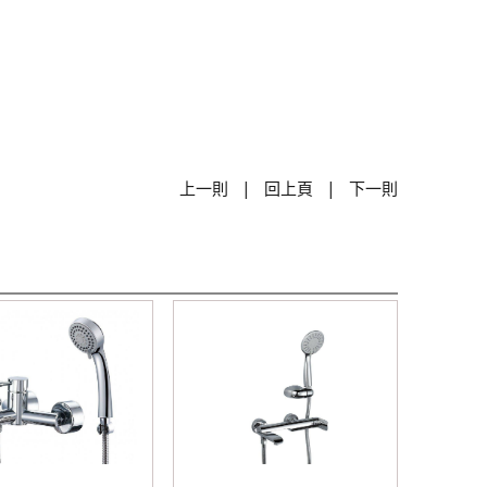
|
|
上一則
回上頁
下一則