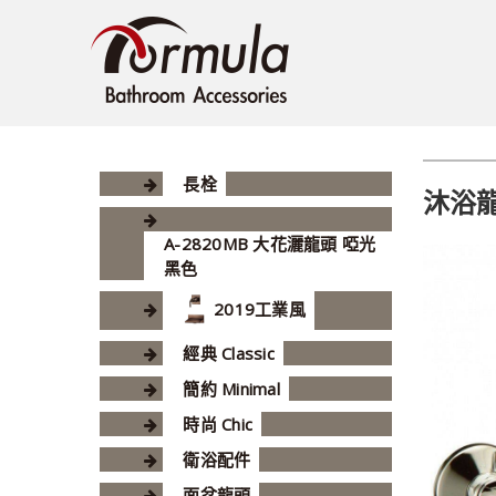
長栓
沐浴
A-2820MB 大花灑龍頭 啞光
黑色
2019工業風
經典 Classic
簡約 Minimal
時尚 Chic
衛浴配件
面盆龍頭