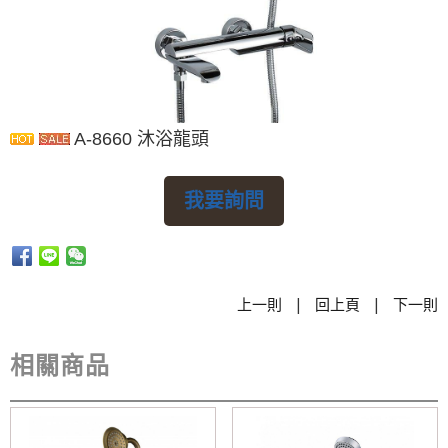
A-8660 沐浴龍頭
我要詢問
|
|
上一則
回上頁
下一則
相關商品